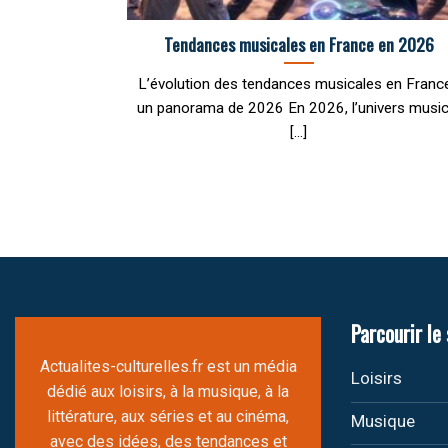
Tendances musicales en France en 2026
L’évolution des tendances musicales en France
un panorama de 2026 En 2026, l’univers music
[...]
Parcourir le 
Actualites-culturelles.fr est un média
Loisirs
dédié aux loisirs, à la musique, à la
littérature, aux séries et au cinéma,
Musique
avec des idées, des tendances et