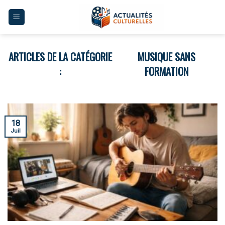
Skip
to
content
MUSIQUE SANS
FORMATION
18
Juil