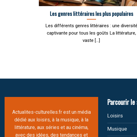
Les genres littéraires les plus populaires
Les différents genres littéraires : une diversit
captivante pour tous les goûts La littérature,
vaste [...]
Parcourir le 
Actualites-culturelles.fr est un média
Loisirs
dédié aux loisirs, à la musique, à la
littérature, aux séries et au cinéma,
Musique
avec des idées, des tendances et