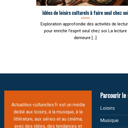
Idées de loisirs culturels à faire seul chez so
Exploration approfondie des activités de lectu
pour enrichir l’esprit seul chez soi La lecture
demeure [...]
Parcourir le 
Actualites-culturelles.fr est un média
Loisirs
dédié aux loisirs, à la musique, à la
littérature, aux séries et au cinéma,
Musique
avec des idées, des tendances et